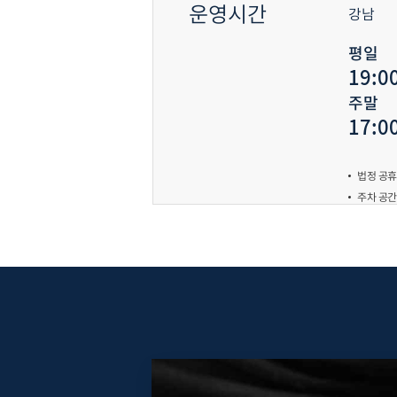
운영시간
강남
1
평일
19:0
1
주말
17:0
법정 공휴
주차 공간