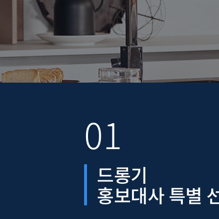
01
드롱기
홍보대사 특별 